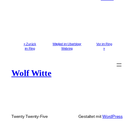
« Zurück
Mitglied im Uberblogr
Vor im Ring
im Ring
Webring
»
Wolf Witte
Twenty Twenty-Five
Gestaltet mit
WordPress