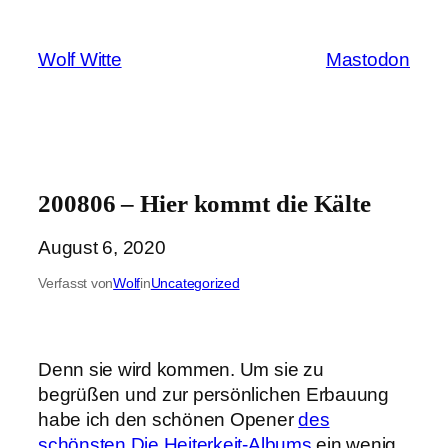
Zum
Inhalt
Wolf Witte
Mastodon
springen
200806 – Hier kommt die Kälte
August 6, 2020
Verfasst von
Wolf
in
Uncategorized
Denn sie wird kommen. Um sie zu
begrüßen und zur persönlichen Erbauung
habe ich den schönen Opener
des
schönsten Die Heiterkeit-Albums
ein wenig