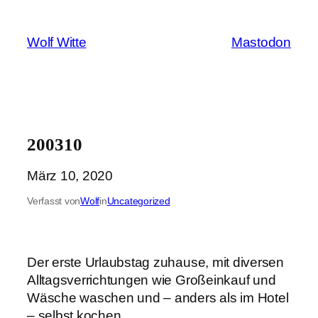
Zum
Inhalt
Wolf Witte
Mastodon
springen
200310
März 10, 2020
Verfasst von
Wolf
in
Uncategorized
Der erste Urlaubstag zuhause, mit diversen
Alltagsverrichtungen wie Großeinkauf und
Wäsche waschen und – anders als im Hotel
– selbst kochen.