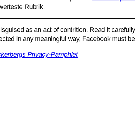
werteste Rubrik.
guised as an act of contrition. Read it carefully
rotected in any meaningful way, Facebook must b
ckerbergs Privacy-Pamphlet