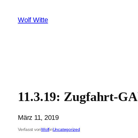
Zum
Inhalt
Wolf Witte
springen
11.3.19: Zugfahrt-G
März 11, 2019
Verfasst von
Wolf
in
Uncategorized