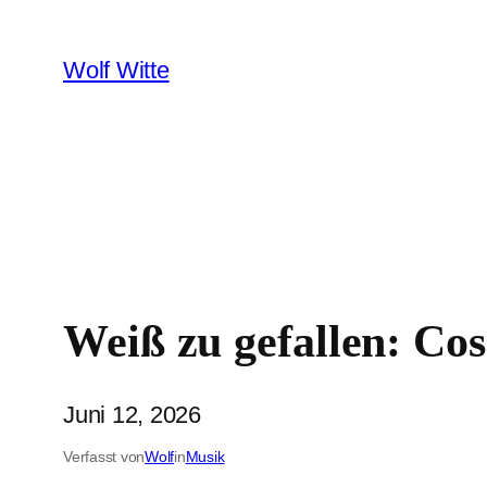
Zum
Inhalt
Wolf Witte
springen
Weiß zu gefallen: Co
Juni 12, 2026
Verfasst von
Wolf
in
Musik