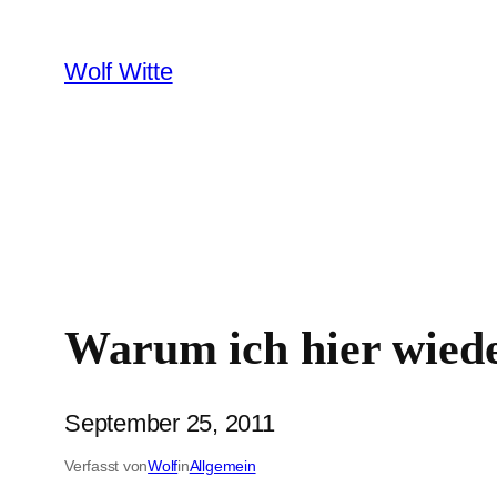
Zum
Inhalt
Wolf Witte
springen
Warum ich hier wiede
September 25, 2011
Verfasst von
Wolf
in
Allgemein