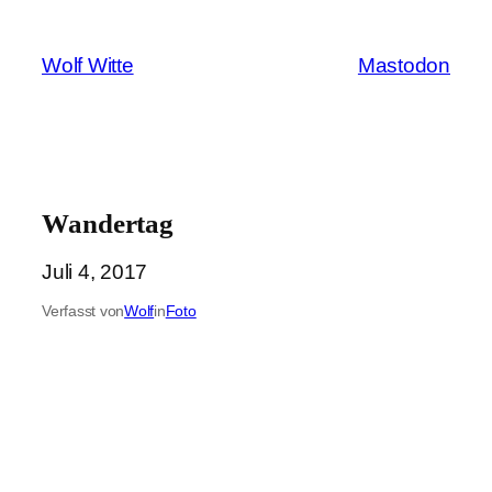
Zum
Inhalt
Wolf Witte
Mastodon
springen
Wandertag
Juli 4, 2017
Verfasst von
Wolf
in
Foto