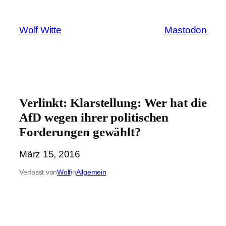
Zum
Inhalt
Wolf Witte
Mastodon
springen
Verlinkt: Klarstellung: Wer hat die
AfD wegen ihrer politischen
Forderungen gewählt?
März 15, 2016
Verfasst von
Wolf
in
Allgemein