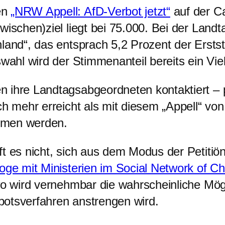
en
„NRW Appell: AfD-Verbot jetzt“
auf der Ca
wischen)ziel liegt bei 75.000. Bei der Lan
hland“, das entsprach 5,2 Prozent der Ers
swahl wird der Stimmenanteil bereits ein V
ihre Landtagsabgeordneten kontaktiert – pe
ch mehr erreicht als mit diesem „Appell“ vo
mmen werden.
t es nicht, sich aus dem Modus der Petitiö
loge mit Ministerien im Social Network of C
dwo wird vernehmbar die wahrscheinliche Mög
botsverfahren anstrengen wird.