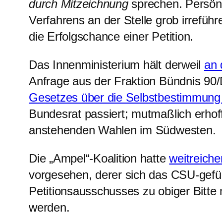
durch Mitzeichnung
sprechen. Persönl
Verfahrens an der Stelle grob irrefüh
die Erfolgschance einer Petition.
Das Innenministerium hält derweil
an 
Anfrage aus der Fraktion Bündnis 90
Gesetzes über die Selbstbestimmung
Bundesrat passiert; mutmaßlich erh
anstehenden Wahlen im Südwesten.
Die „Ampel“-Koalition hatte
weitreich
vorgesehen, derer sich das CSU-gefüh
Petitionsausschusses zu obiger Bitte n
werden.