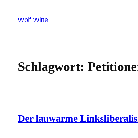
Zum
Inhalt
Wolf Witte
springen
Schlagwort:
Petition
Der lauwarme Linksliberali