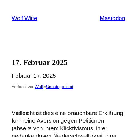
Zum
Inhalt
Wolf Witte
Mastodon
springen
17. Februar 2025
Februar 17, 2025
Verfasst von
Wolf
in
Uncategorized
Vielleicht ist dies eine brauchbare Erklärung
für meine Aversion gegen Petitionen
(abseits von ihrem Klicktivismus, ihrer
gedankenlosen Niederschwelligkeit, ihrer