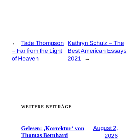
←
Tade Thompson
Kathryn Schulz – The
– Far from the Light
Best American Essays
of Heaven
2021
→
WEITERE BEITRÄGE
August 2,
Gelesen: ‚Korrektur‘ von
Thomas Bernhard
2026