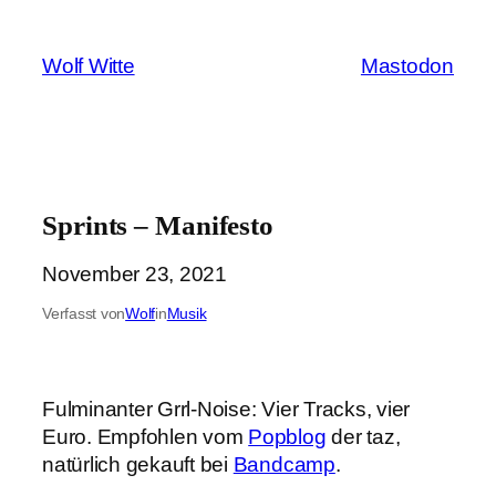
Zum
Inhalt
Wolf Witte
Mastodon
springen
Sprints – Manifesto
November 23, 2021
Verfasst von
Wolf
in
Musik
Fulminanter Grrl-Noise: Vier Tracks, vier
Euro. Empfohlen vom
Popblog
der taz,
natürlich gekauft bei
Bandcamp
.