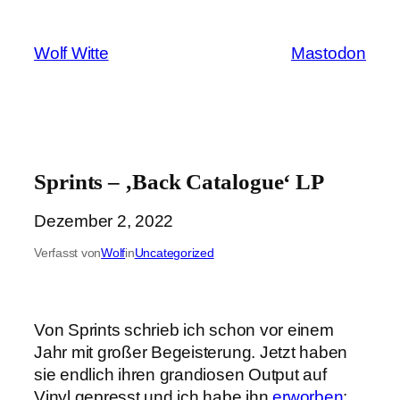
Zum
Inhalt
Wolf Witte
Mastodon
springen
Sprints – ‚Back Catalogue‘ LP
Dezember 2, 2022
Verfasst von
Wolf
in
Uncategorized
Von Sprints schrieb ich schon vor einem
Jahr mit großer Begeisterung. Jetzt haben
sie endlich ihren grandiosen Output auf
Vinyl gepresst und ich habe ihn
erworben
: