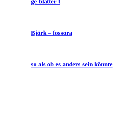
ge-blätter-t
Björk – fossora
so als ob es anders sein könnte