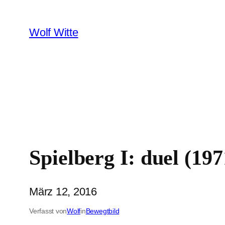
Zum
Inhalt
Wolf Witte
springen
Spielberg I: duel (197
März 12, 2016
Verfasst von
Wolf
in
Bewegtbild