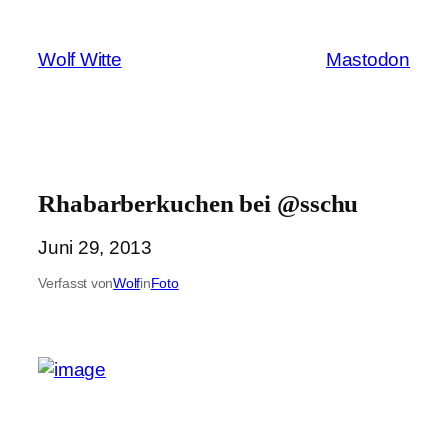
Zum
Inhalt
Wolf Witte
Mastodon
springen
Rhabarberkuchen bei @sschu
Juni 29, 2013
Verfasst von
Wolf
in
Foto