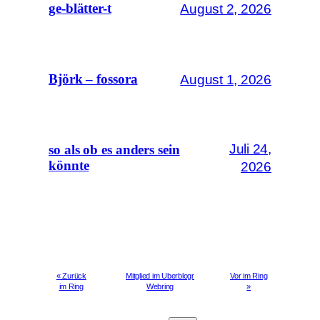
August 2, 2026
ge-blätter-t
August 1, 2026
Björk – fossora
Juli 24,
so als ob es anders sein
könnte
2026
« Zurück
Mitglied im Uberblogr
Vor im Ring
im Ring
Webring
»