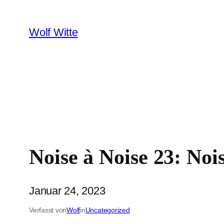
Zum
Inhalt
Wolf Witte
springen
Noise à Noise 23: Noise
Januar 24, 2023
Verfasst von
Wolf
in
Uncategorized