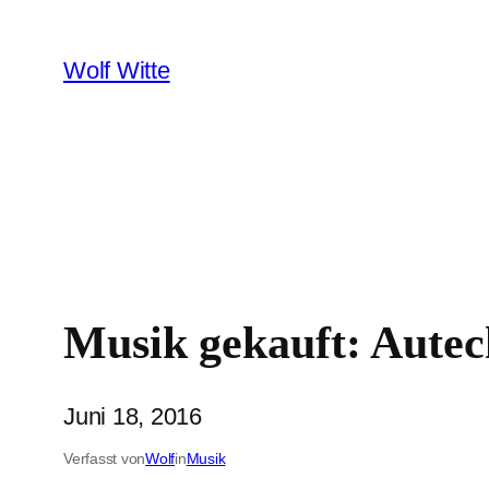
Zum
Inhalt
Wolf Witte
springen
Musik gekauft: Autech
Juni 18, 2016
Verfasst von
Wolf
in
Musik