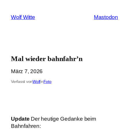
Zum
Inhalt
Wolf Witte
Mastodon
springen
Mal wieder bahnfahr’n
März 7, 2026
Verfasst von
Wolf
in
Foto
Update
Der heutige Gedanke beim
Bahnfahren: