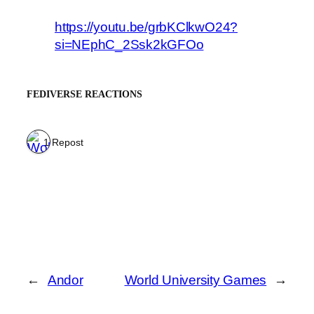
https://youtu.be/grbKClkwO24?
si=NEphC_2Ssk2kGFOo
FEDIVERSE REACTIONS
1 Repost
←
Andor
World University Games
→