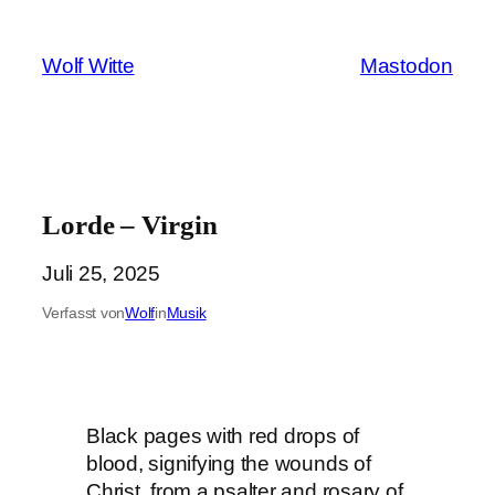
Zum
Inhalt
Wolf Witte
Mastodon
springen
Lorde – Virgin
Juli 25, 2025
Verfasst von
Wolf
in
Musik
Black pages with red drops of
blood, signifying the wounds of
Christ, from a psalter and rosary of