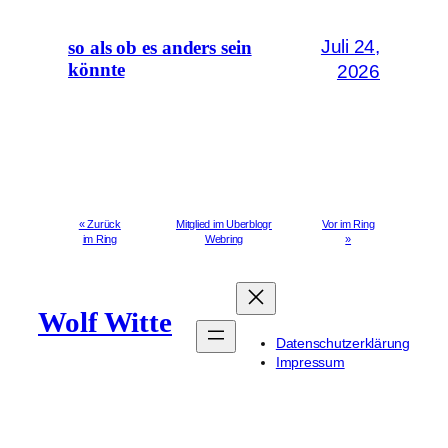
Juli 24,
so als ob es anders sein
könnte
2026
« Zurück
Mitglied im Uberblogr
Vor im Ring
im Ring
Webring
»
Wolf Witte
Datenschutzerklärung
Impressum