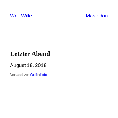
Zum
Inhalt
Wolf Witte
Mastodon
springen
Letzter Abend
August 18, 2018
Verfasst von
Wolf
in
Foto