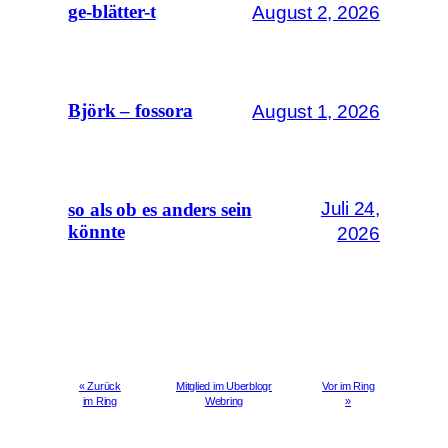
August 2, 2026
ge-blätter-t
August 1, 2026
Björk – fossora
Juli 24,
so als ob es anders sein
könnte
2026
« Zurück
Mitglied im Uberblogr
Vor im Ring
im Ring
Webring
»