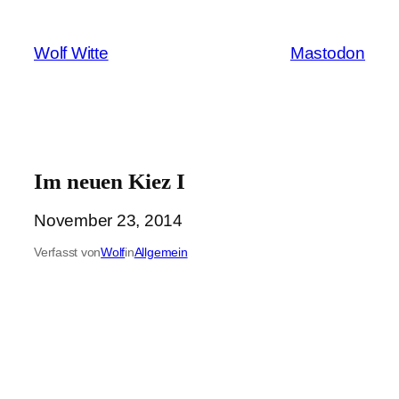
Zum
Inhalt
Wolf Witte
Mastodon
springen
Im neuen Kiez I
November 23, 2014
Verfasst von
Wolf
in
Allgemein