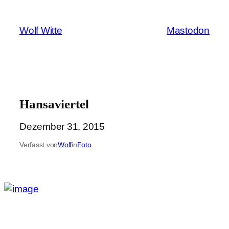
Zum
Inhalt
Wolf Witte
Mastodon
springen
Hansaviertel
Dezember 31, 2015
Verfasst von
Wolf
in
Foto