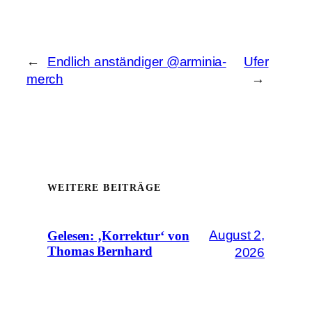
←
Endlich anständiger @arminia-
Ufer
merch
→
WEITERE BEITRÄGE
August 2,
Gelesen: ‚Korrektur‘ von
Thomas Bernhard
2026