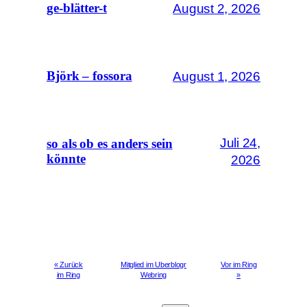
August 2, 2026
ge-blätter-t
August 1, 2026
Björk – fossora
Juli 24,
so als ob es anders sein
könnte
2026
« Zurück
Mitglied im Uberblogr
Vor im Ring
im Ring
Webring
»