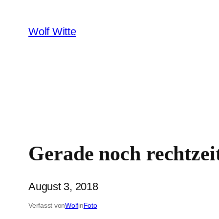
Zum
Inhalt
Wolf Witte
springen
Gerade noch rechtzei
August 3, 2018
Verfasst von
Wolf
in
Foto