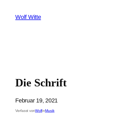
Zum
Inhalt
Wolf Witte
springen
Die Schrift
Februar 19, 2021
Verfasst von
Wolf
in
Musik