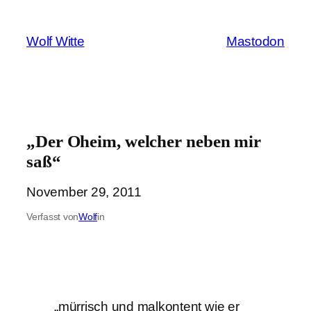
Zum
Inhalt
Wolf Witte
Mastodon
springen
„Der Oheim, welcher neben mir
saß“
November 29, 2011
Verfasst von
Wolf
in
„mürrisch und malkontent wie er