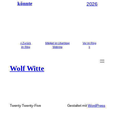
könnte
2026
« Zurück
Mitglied im Uberblogr
Vor im Ring
im Ring
Webring
»
Wolf Witte
Twenty Twenty-Five
Gestaltet mit
WordPress