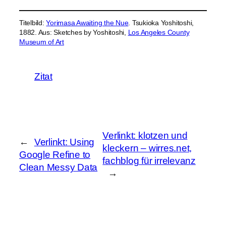
Titelbild:
Yorimasa Awaiting the Nue
. Tsukioka Yoshitoshi,
1882. Aus: Sketches by Yoshitoshi,
Los Angeles County
Museum of Art
Zitat
Verlinkt: klotzen und
←
Verlinkt: Using
kleckern – wirres.net,
Google Refine to
fachblog für irrelevanz
Clean Messy Data
→