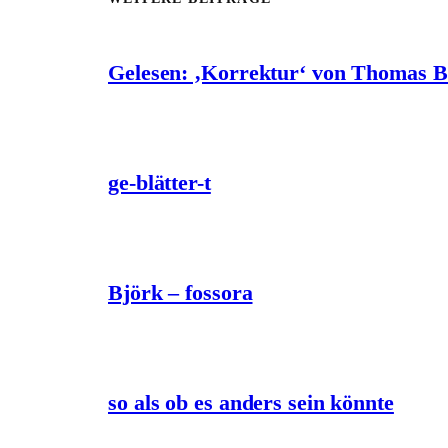
Gelesen: ‚Korrektur‘ von Thomas 
ge-blätter-t
Björk – fossora
so als ob es anders sein könnte