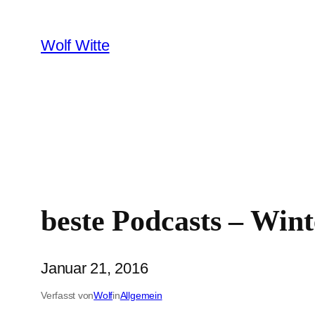
Zum
Inhalt
Wolf Witte
springen
beste Podcasts – Wint
Januar 21, 2016
Verfasst von
Wolf
in
Allgemein