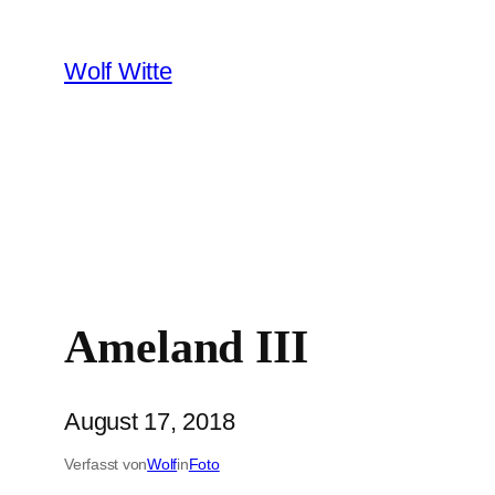
Zum
Inhalt
Wolf Witte
springen
Ameland III
August 17, 2018
Verfasst von
Wolf
in
Foto