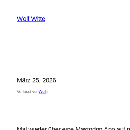
Zum
Inhalt
Wolf Witte
springen
März 25, 2026
Verfasst von
Wolf
in
Mal wieder über eine Mastodon App auf 