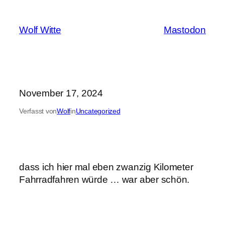
Zum
Inhalt
Wolf Witte
Mastodon
springen
November 17, 2024
Verfasst von
Wolf
in
Uncategorized
dass ich hier mal eben zwanzig Kilometer
Fahrradfahren würde … war aber schön.