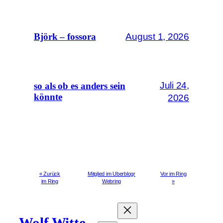
August 1, 2026
Björk – fossora
Juli 24,
so als ob es anders sein
könnte
2026
« Zurück
Mitglied im Uberblogr
Vor im Ring
im Ring
Webring
»
Wolf Witte