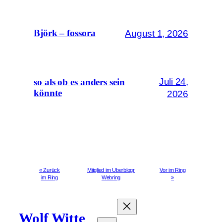
August 1, 2026
Björk – fossora
Juli 24,
so als ob es anders sein
könnte
2026
« Zurück
Mitglied im Uberblogr
Vor im Ring
im Ring
Webring
»
Wolf Witte