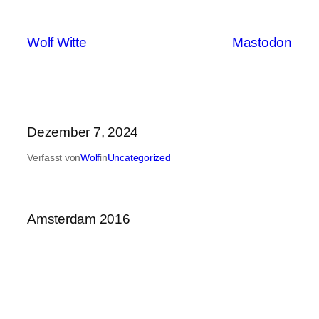
Zum
Inhalt
Wolf Witte
Mastodon
springen
Dezember 7, 2024
Verfasst von
Wolf
in
Uncategorized
Amsterdam 2016