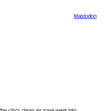
Mastodon
he city’s clean air zone went into