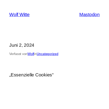
Zum
Inhalt
Wolf Witte
Mastodon
springen
Juni 2, 2024
Verfasst von
Wolf
in
Uncategorized
„Essenzielle Cookies“