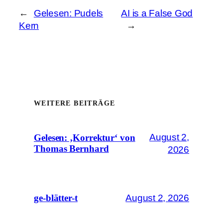
←
Gelesen: Pudels
AI is a False God
Kern
→
WEITERE BEITRÄGE
August 2,
Gelesen: ‚Korrektur‘ von
Thomas Bernhard
2026
August 2, 2026
ge-blätter-t