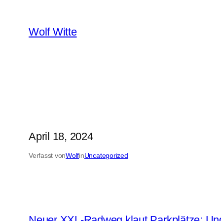
Zum
Inhalt
Wolf Witte
springen
April 18, 2024
Verfasst von
Wolf
in
Uncategorized
Neuer XXL-Radweg klaut Parkplätze: Und 