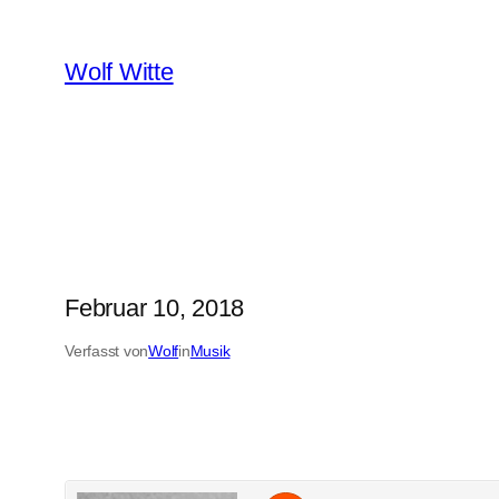
Zum
Inhalt
Wolf Witte
springen
Februar 10, 2018
Verfasst von
Wolf
in
Musik