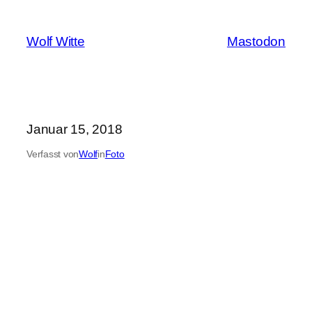
Zum
Inhalt
Wolf Witte
Mastodon
springen
Januar 15, 2018
Verfasst von
Wolf
in
Foto