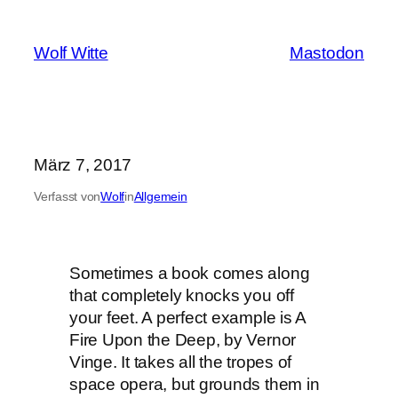
Zum
Inhalt
Wolf Witte
Mastodon
springen
März 7, 2017
Verfasst von
Wolf
in
Allgemein
Sometimes a book comes along
that completely knocks you off
your feet. A perfect example is A
Fire Upon the Deep, by Vernor
Vinge. It takes all the tropes of
space opera, but grounds them in