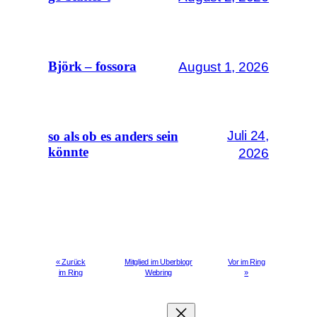
August 1, 2026
Björk – fossora
Juli 24,
so als ob es anders sein
könnte
2026
« Zurück
Mitglied im Uberblogr
Vor im Ring
im Ring
Webring
»