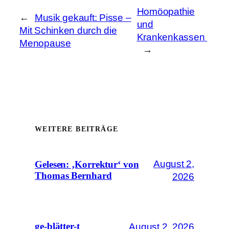
Homöopathie
←
Musik gekauft: Pisse –
und
Mit Schinken durch die
Krankenkassen
Menopause
→
WEITERE BEITRÄGE
August 2,
Gelesen: ‚Korrektur‘ von
Thomas Bernhard
2026
August 2, 2026
ge-blätter-t