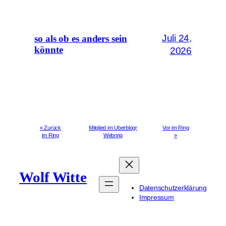
Juli 24,
so als ob es anders sein
könnte
2026
« Zurück
Mitglied im Uberblogr
Vor im Ring
im Ring
Webring
»
Wolf Witte
Datenschutzerklärung
Impressum