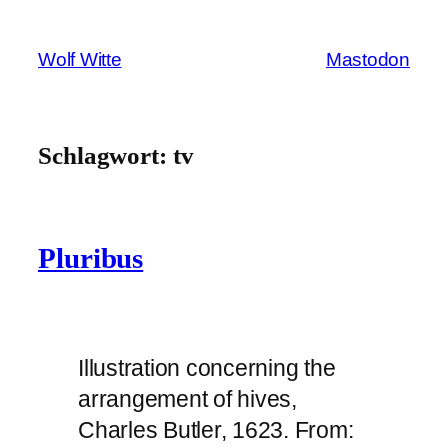
Zum
Inhalt
Wolf Witte
Mastodon
springen
Schlagwort:
tv
Pluribus
Illustration concerning the
arrangement of hives,
Charles Butler, 1623. From: