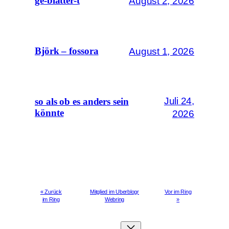
August 2, 2026
ge-blätter-t
August 1, 2026
Björk – fossora
Juli 24,
so als ob es anders sein
könnte
2026
« Zurück
Mitglied im Uberblogr
Vor im Ring
im Ring
Webring
»