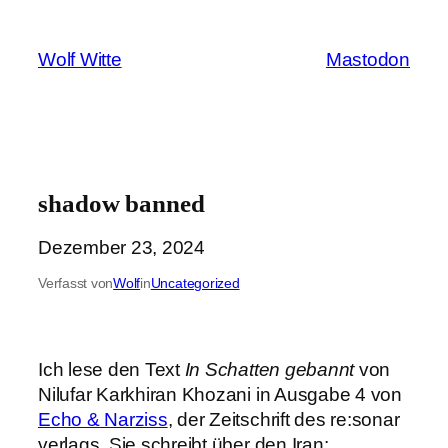
Zum
Inhalt
Wolf Witte
Mastodon
springen
shadow banned
Dezember 23, 2024
Verfasst von
Wolf
in
Uncategorized
Ich lese den Text
In Schatten gebannt
von
Nilufar Karkhiran Khozani in Ausgabe 4 von
Echo & Narziss
, der Zeitschrift des re:sonar
verlags. Sie schreibt über den Iran: