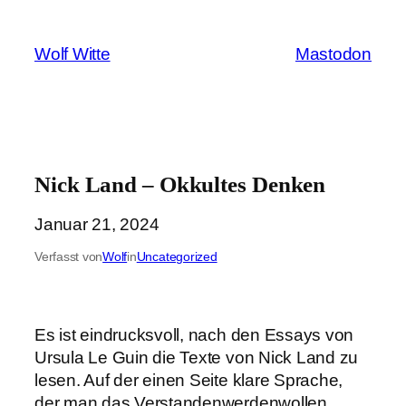
Zum
Inhalt
Wolf Witte
Mastodon
springen
Nick Land – Okkultes Denken
Januar 21, 2024
Verfasst von
Wolf
in
Uncategorized
Es ist eindrucksvoll, nach den Essays von
Ursula Le Guin die Texte von Nick Land zu
lesen. Auf der einen Seite klare Sprache,
der man das Verstandenwerdenwollen