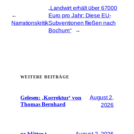
„Landwirt erhält über 67000
←
Euro pro Jahr: Diese EU-
Narrationskritik
Subventionen fließen nach
Bochum“
→
WEITERE BEITRÄGE
August 2,
Gelesen: ‚Korrektur‘ von
Thomas Bernhard
2026
August 2, 2026
ge-blätter-t