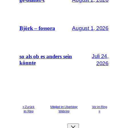
August 1, 2026
Björk – fossora
Juli 24,
so als ob es anders sein
könnte
2026
« Zurück
Mitglied im Uberblogr
Vor im Ring
im Ring
Webring
»