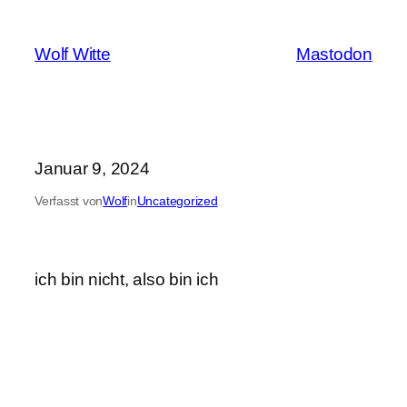
Zum
Inhalt
Wolf Witte
Mastodon
springen
Januar 9, 2024
Verfasst von
Wolf
in
Uncategorized
ich bin nicht, also bin ich