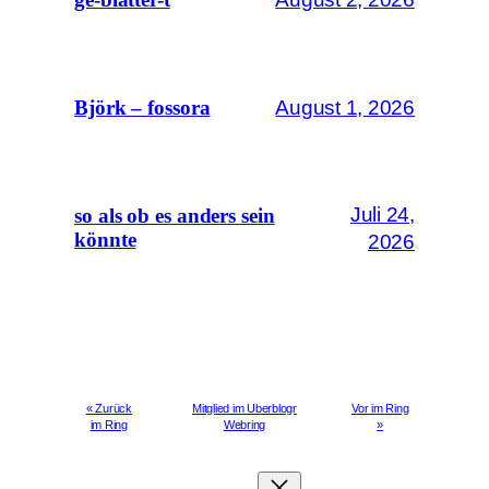
August 1, 2026
Björk – fossora
Juli 24,
so als ob es anders sein
könnte
2026
« Zurück
Mitglied im Uberblogr
Vor im Ring
im Ring
Webring
»