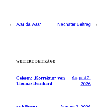
←
‚war da was‘
Nächster Beitrag
→
WEITERE BEITRÄGE
August 2,
Gelesen: ‚Korrektur‘ von
Thomas Bernhard
2026
August 2, 2026
ge-blätter-t