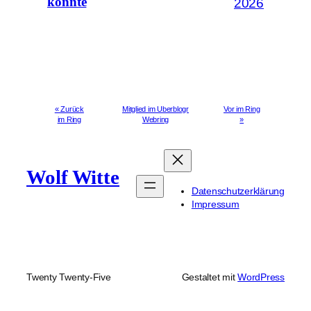
könnte
2026
« Zurück
Mitglied im Uberblogr
Vor im Ring
im Ring
Webring
»
Wolf Witte
Datenschutzerklärung
Impressum
Twenty Twenty-Five
Gestaltet mit
WordPress