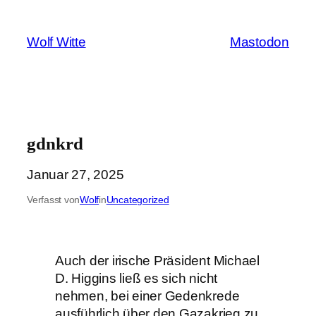
Zum
Inhalt
Wolf Witte
Mastodon
springen
gdnkrd
Januar 27, 2025
Verfasst von
Wolf
in
Uncategorized
Auch der irische Präsident Michael
D. Higgins ließ es sich nicht
nehmen, bei einer Gedenkrede
ausführlich über den Gazakrieg zu