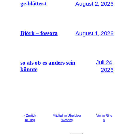
August 2, 2026
ge-blätter-t
August 1, 2026
Björk – fossora
Juli 24,
so als ob es anders sein
könnte
2026
« Zurück
Mitglied im Uberblogr
Vor im Ring
im Ring
Webring
»