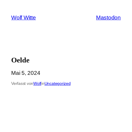
Zum
Inhalt
Wolf Witte
Mastodon
springen
Oelde
Mai 5, 2024
Verfasst von
Wolf
in
Uncategorized