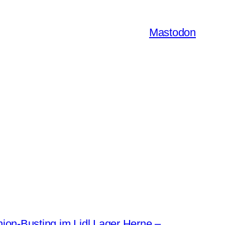
Mastodon
ion-Busting im Lidl Lager Herne –