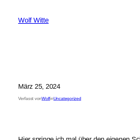
Zum
Inhalt
Wolf Witte
springen
März 25, 2024
Verfasst von
Wolf
in
Uncategorized
Hier springe ich mal über den eigenen Sc