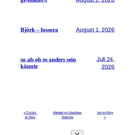
August 1, 2026
Björk – fossora
Juli 24,
so als ob es anders sein
könnte
2026
« Zurück
Mitglied im Uberblogr
Vor im Ring
im Ring
Webring
»