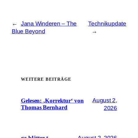
←
Jana Winderen – The
Technikupdate
Blue Beyond
→
WEITERE BEITRÄGE
August 2,
Gelesen: ‚Korrektur‘ von
Thomas Bernhard
2026
August 2, 2026
ge-blätter-t