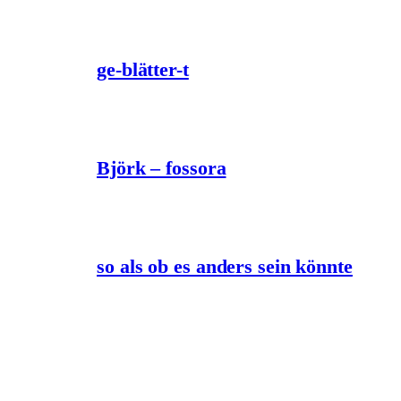
ge-blätter-t
Björk – fossora
so als ob es anders sein könnte