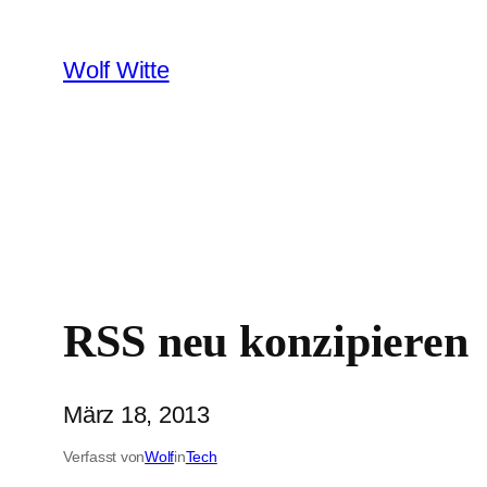
Zum
Inhalt
Wolf Witte
springen
RSS neu konzipieren
März 18, 2013
Verfasst von
Wolf
in
Tech