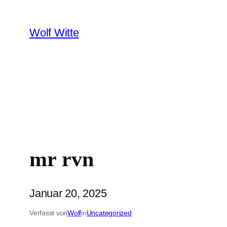
Zum
Inhalt
Wolf Witte
springen
mr rvn
Januar 20, 2025
Verfasst von
Wolf
in
Uncategorized