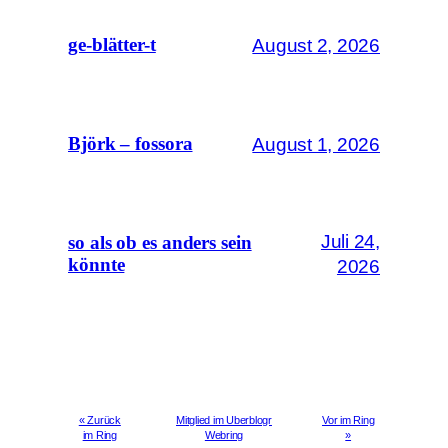
August 2, 2026
ge-blätter-t
August 1, 2026
Björk – fossora
Juli 24,
so als ob es anders sein
könnte
2026
« Zurück
Mitglied im Uberblogr
Vor im Ring
im Ring
Webring
»