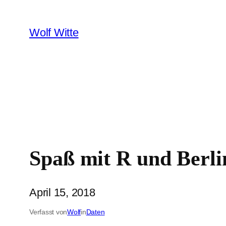
Zum
Inhalt
Wolf Witte
springen
Spaß mit R und Berl
April 15, 2018
Verfasst von
Wolf
in
Daten