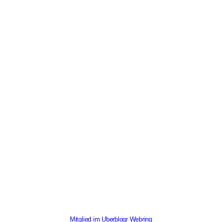
Mitglied im Uberblogr Webring