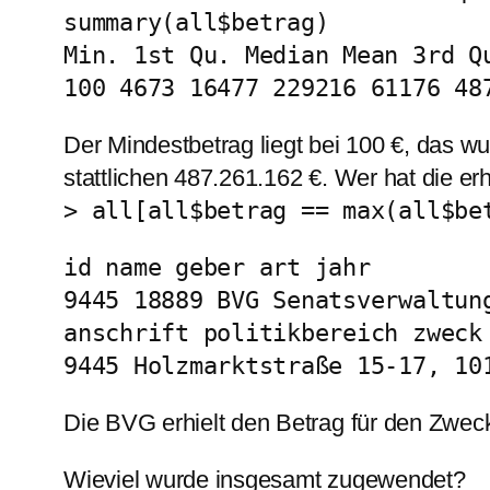
summary(all$betrag)
Min. 1st Qu. Median Mean 3rd Q
100 4673 16477 229216 61176 48
Der Mindestbetrag liegt bei 100 €, das 
stattlichen 487.261.162 €. Wer hat die er
> all[all$betrag == max(all$be
id name geber art jahr
9445 18889 BVG Senatsverwaltun
anschrift politikbereich zweck
9445 Holzmarktstraße 15-17, 10
Die BVG erhielt den Betrag für den Zweck
Wieviel wurde insgesamt zugewendet?