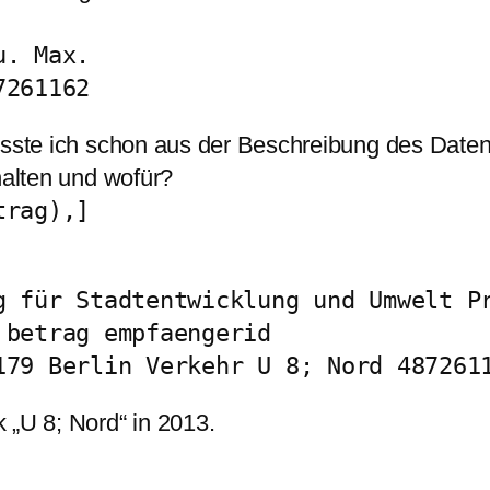
u. Max.
7261162
wusste ich schon aus der Beschreibung des Date
halten und wofür?
trag),]
g für Stadtentwicklung und Umwelt P
 betrag empfaengerid
179 Berlin Verkehr U 8; Nord 487261
 „U 8; Nord“ in 2013.