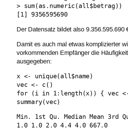
> sum(as.numeric(all$betrag))
[1] 9356595690
Der Datensatz bildet also 9.356.595.69
Damit es auch mal etwas komplizierter wir
vorkommenden Empfänger die Häufigkeit 
ausgegeben:
x <- unique(all$name)
vec <- c()
for (i in 1:length(x)) { vec <
summary(vec)
Min. 1st Qu. Median Mean 3rd Q
1.0 1.0 2.0 4.4 4.0 667.0