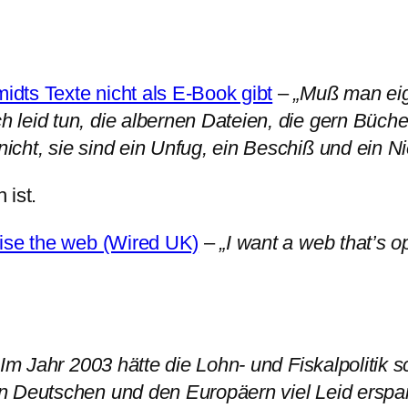
dts Texte nicht als E-Book gibt
–
„Muß man eig
leid tun, die albernen Dateien, die gern Büche
cht, sie sind ein Unfug, ein Beschiß und ein N
 ist.
lise the web (Wired UK)
–
„I want a web that’s o
 Im Jahr 2003 hätte die Lohn- und Fiskalpolitik
n Deutschen und den Europäern viel Leid erspar