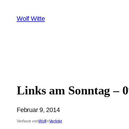
Zum
Inhalt
Wolf Witte
springen
Links am Sonntag – 0
Februar 9, 2014
Verfasst von
Wolf
in
Verlinkt