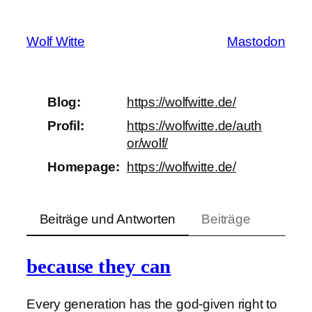
Zum
Inhalt
Wolf Witte
Mastodon
springen
Blog
https://
wolfwitte.de/
Profil
https://
wolfwitte.de/auth
or/wolf/
Homepage
https://
wolfwitte.de/
Beiträge und Antworten
Beiträge
because they can
Every generation has the god-given right to