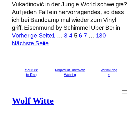
Vukadinović in der Jungle World schwelgte?
Auf jeden Fall ein hervorragendes, so dass
ich bei Bandcamp mal wieder zum Vinyl
griff. Eisenmund by Schimmel Über Berlin
Vorherige Seite
1
…
3
4
5
6
7
…
130
Nächste Seite
« Zurück
Mitglied im Uberblogr
Vor im Ring
im Ring
Webring
»
Wolf Witte